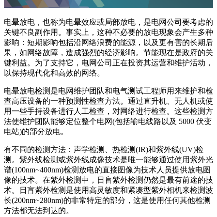
电晕放电，也称为电晕效应或局部放电，是电网公司要考虑的
关键不良副作用。事实上，这种不必要的放电现象会产生多种
影响：短期影响包括沿网络浪费的能源，以及更有害的长期后
果，如网络故障，造成强烈的经济影响。节能现在是政府的关
键利益。为了支持它，电网公司正在投资其运营和维护活动，
以保持现代化和高效的网络。
电晕放电检测是电网维护团队和电气测试工程师用来维护和检
查高压设备的一种预测性检查方法。通过直升机、无人机或使
用一些手持设备进行人工检查，对网络进行检查。这些检测方
法使维护团队能够定位整个电网(包括输电线路以及 5000 伏变
电站)的部分放电。
有不同的检测方法：声学检测、热检测(IR)和紫外线(UV)检
测。紫外线检测或紫外线成像技术是唯一能够通过使用紫外光
谱(100nm~400nm)检测放电的直接图像为技术人员提供放电图
像的技术。在紫外检测中，日盲紫外检测仍然是最有前途的技
术。日盲紫外检测是使用高灵敏度和紧凑型紫外相机来检测波
长(200nm~280nm)的非常特定的部分，这是使用任何其他检测
方法都无法到达的。