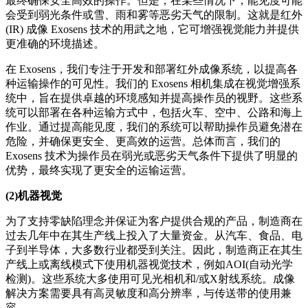
最终确保安全高效的操作。但是，在某些情况下，能见度可能
会受到弱光条件或雪、雨和雾等恶劣天气的限制。这就是红外
(IR) 成像 Exosens 技术的用武之地，它可增强视觉能力并提供
更准确的环境描述。
在 Exosens，我们专注于开发和部署红外成像系统，以提高各
种运输操作的可见性。我们的 Exosens 相机集成在视觉增强系
统中，旨在提供卓越的环境感知并提高操作员的视野。这些系
统可以部署在各种运输方式中，包括火车、空中、公路和海上
作业。通过提高能见度，我们的系统可以帮助操作员避免潜在
危险，并确保更安全、更高效的运营。总体而言，我们的
Exosens 技术为操作员在弱光或恶劣天气条件下提供了明显的
优势，最终实现了更安全的运输运营。
(2)机器视觉
为了支持零缺陷理念并保证为客户提供合规的产品，制造商在
过去几年中在其生产线上投入了大量资金。从汽车、食品、电
子到半导体，大多数行业都受到关注。因此，制造商正在其生
产线上或离线模式下使用机器视觉技术，例如AOI(自动光学
检测)。这些系统大多使用可见光相机和/或X射线系统。成像
解决方案需要具有高灵敏度和高分辨率，与传送带的使用兼
容。