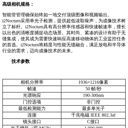
高级相机规格：
智能管管理确保始终如一地交付顶级图像和视频输出。
i2Nocturn采用单光子检测，提供超低读取噪声，为成像技术树
立了标杆。i2Nocturn具有高分辨率传感器和快速帧速率，擅长
以出色的清晰度捕捉动态场景。其时尚、紧凑的设计有助于无
缝集成，使其成为需要快速响应高速移动物体的工业监控任务
的首选。i2Nocturn将精度与性能无缝融合，满足放电和半导体
行业的需求，迈向成像技术的未来。
技术参数
相机分辨率
1936×1216像素
帧速
50 帧/秒
光谱响应
190-300nm
门控选项
非门控
最低检测能力
最多单光子
连接
千兆电磁 IEEE 802.3af
镜头接口
C接口