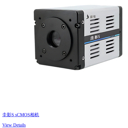
圭影S sCMOS相机
View Details