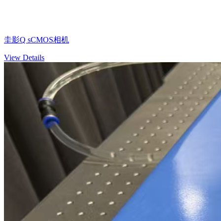
圭影Q sCMOS相机
View Details