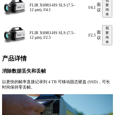
我
面
FLIR X6983-HS SLS (7.5–
要
f/4.1
12 µm), f/4.1
议
询
单
我
面
FLIR X6983-HS SLS (7.5–
要
f/2.5
12 µm), f/2.5
议
询
单
产品详情
消除数据丢失和丢帧
以更快的帧率直接记录到 4 TB 可移动固态硬盘 (SSD)，可长
时间保持零丢帧。