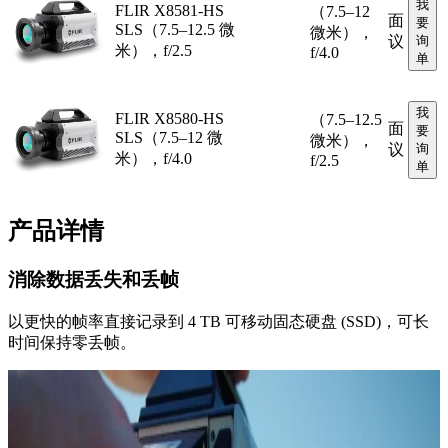
我
FLIR X8581-HS
（7.5–12
面
要
SLS（7.5–12.5 微
微米），
议
询
米），f/2.5
f/4.0
单
我
FLIR X8580-HS
（7.5–12.5
面
要
SLS（7.5–12 微
微米），
议
询
米），f/4.0
f/2.5
单
产品详情
消除数据丢失和丢帧
以更快的帧率直接记录到 4 TB 可移动固态硬盘 (SSD)，可长
时间保持零丢帧。