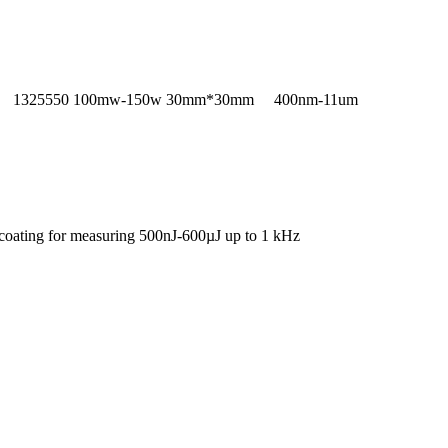
1325550
100mw-150w
30mm*30mm
400nm-11um
oating for measuring 500nJ-600µJ up to 1 kHz