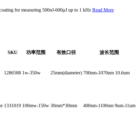
coating for measuring 500nJ-600µJ up to 1 kHz
Read More
SKU
功率范围
有效口径
波长范围
1286588
1w-350w
25mm(diameter)
700nm-1070nm 10.6um
or
1331019
100mw-150w
30mm*30mm
400nm-1100nm 9um-11um