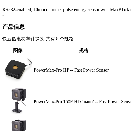
RS232-enabled, 10mm diameter pulse energy sensor with MaxBlack 
-
产品信息
快速热电功率计探头 共有 8 个规格
图像
规格
PowerMax-Pro HP -- Fast Power Sensor
PowerMax-Pro 150F HD ‘nano’ -- Fast Power Sens